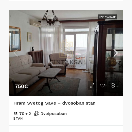
IZDAVANJE
750€
Hram Svetog Save – dvosoban stan
70
m2
Dvoiposoban
STAN