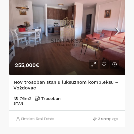
255,000€
Nov trosoban stan u luksuznom kompleksu –
Voždovac
76
m2
Trosoban
STAN
Sintaksa Real Estate
3 месеца ago