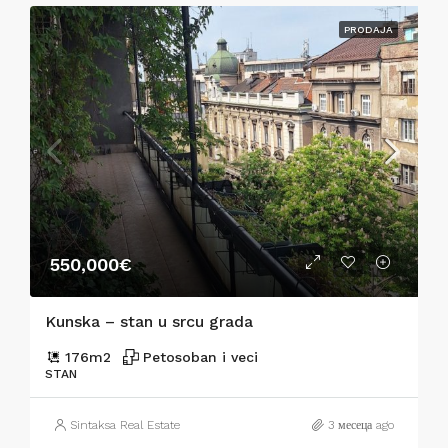
PRODAJA
550,000€
Kunska – stan u srcu grada
176
m2
Petosoban i veci
STAN
Sintaksa Real Estate
3 месеца ago