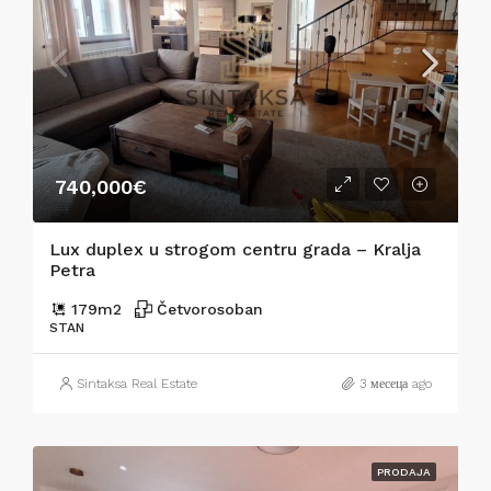
740,000€
Lux duplex u strogom centru grada – Kralja
Petra
179
m2
Četvorosoban
STAN
Sintaksa Real Estate
3 месеца ago
PRODAJA