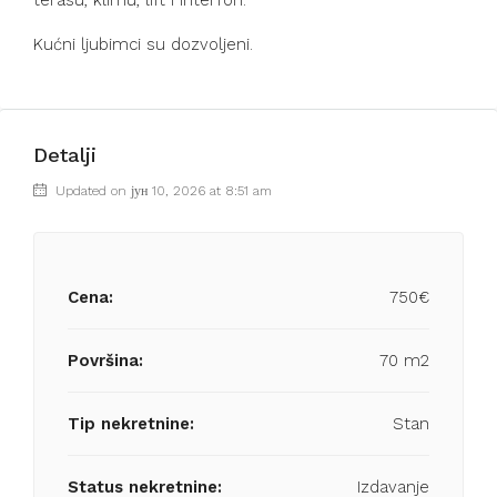
terasu, klimu, lift i interfon.
Kućni ljubimci su dozvoljeni.
Detalji
Updated on јун 10, 2026 at 8:51 am
Cena:
750€
Površina:
70 m2
Tip nekretnine:
Stan
Status nekretnine:
Izdavanje