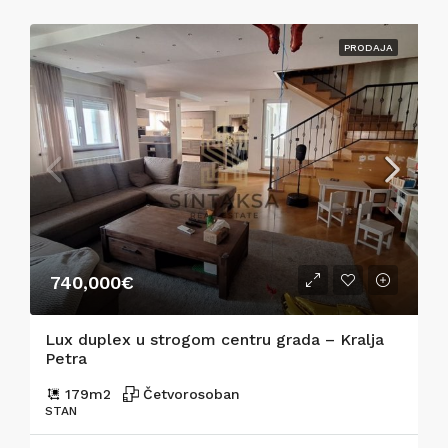
PRODAJA
740,000€
Lux duplex u strogom centru grada – Kralja
Petra
179
m2
Četvorosoban
STAN