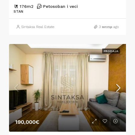
176
m2
Petosoban i veci
STAN
Sintaksa Real Estate
3 месеца ago
PRODAJA
190,000€