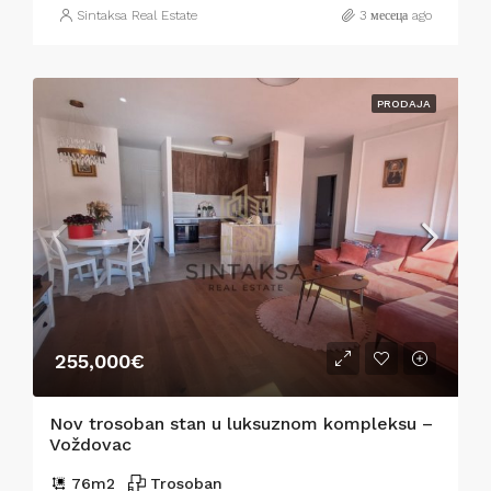
Sintaksa Real Estate
3 месеца ago
PRODAJA
255,000€
Nov trosoban stan u luksuznom kompleksu –
Voždovac
76
m2
Trosoban