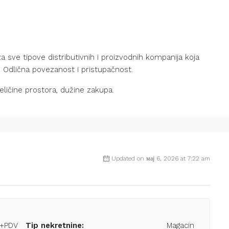
a sve tipove distributivnih i proizvodnih kompanija koja
 Odlična povezanost i pristupačnost.
ličine prostora, dužine zakupa.
Updated on мај 6, 2026 at 7:22 am
/+PDV
Tip nekretnine:
Magacin