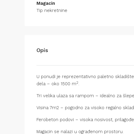
Magacin
Tip nekretnine
Opis
U ponudi je reprezentativno paletno skladišt
2
dela – oko 1500 m
.
Tri velika ulaza sa rampom – idealno za šlepe
Visina 7m2 – pogodno za visoko regalno sklad
Ferobeton podovi – visoka nosivost, prilagođe
Magacin se nalazi u ograđenom prostoru.