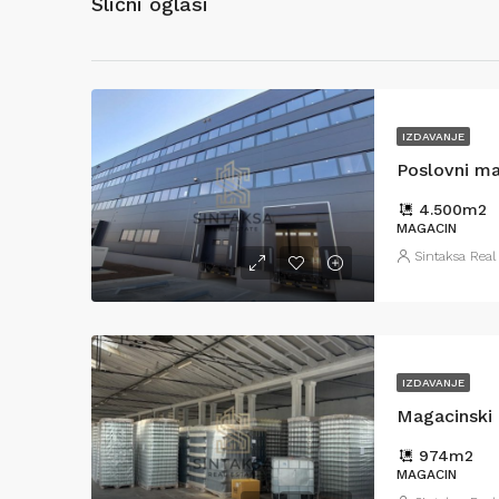
Slični oglasi
IZDAVANJE
Poslovni ma
4.500
m2
MAGACIN
Sintaksa Real
IZDAVANJE
Magacinski 
974
m2
MAGACIN