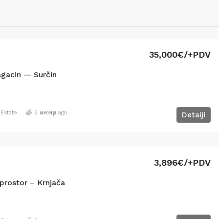
35,000€/+PDV
gacin — Surčin
 Estate
2 месеца ago
Detalji
3,896€/+PDV
prostor – Krnjača