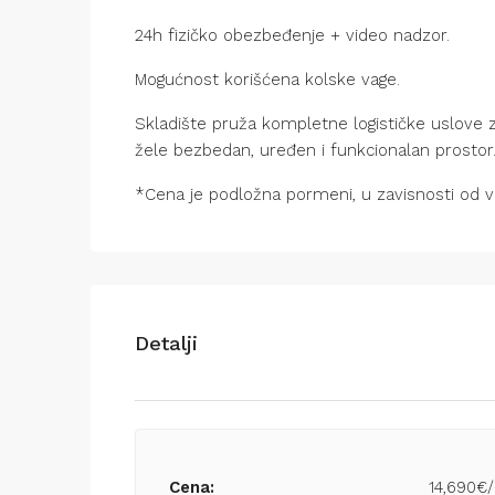
24h fizičko obezbeđenje + video nadzor.
Mogućnost korišćena kolske vage.
Skladište pruža kompletne logističke uslove z
žele bezbedan, uređen i funkcionalan prostor.
*Cena je podložna pormeni, u zavisnosti od ve
Detalji
Cena:
14,690€