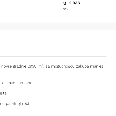
2.938
m2
2
e novije gradnje 2938 m
, sa mogućnošću zakupa manjeg
re i lake kamione.
ište.
no paletnoj robi.