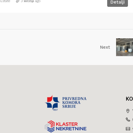
 Estate
3 месеца ago
Detalji
Next
KO