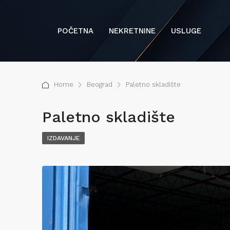
POČETNA
NEKRETNINE
USLUGE
Home
Beograd
Paletno skladište
Paletno skladište
IZDAVANJE