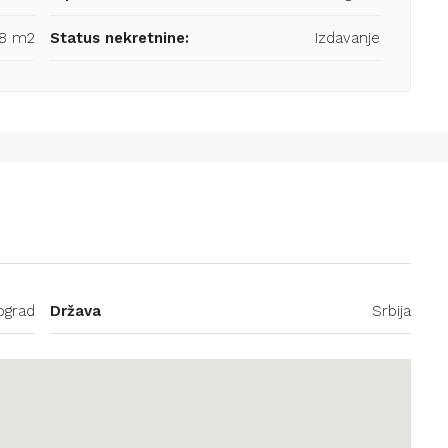
38 m2
Status nekretnine:
Izdavanje
ograd
Država
Srbija